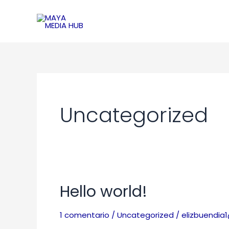
Ir
al
contenido
Uncategorized
Hello world!
Hello
world!
1 comentario
/
Uncategorized
/
elizbuendia